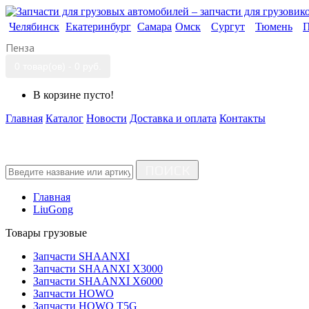
Челябинск
Екатеринбург
Самара
Омск
Сургут
Тюмень
П
Пенза
0 товар(ов) - 0 руб.
В корзине пусто!
Главная
Каталог
Новости
Доставка и оплата
Контакты
ПОИСК
Главная
LiuGong
Товары грузовые
Запчасти SHAANXI
Запчасти SHAANXI X3000
Запчасти SHAANXI X6000
Запчасти HOWO
Запчасти HOWO T5G